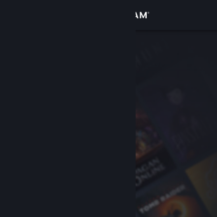
Войти
Магазин
Сообщество
Информация
Поддержка
Изменить язык
Скачать мобильное приложение Steam
Полная версия