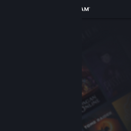
Войти
Магазин
Сообщество
Информация
Поддержка
Изменить язык
Скачать мобильное приложение Steam
Полная версия