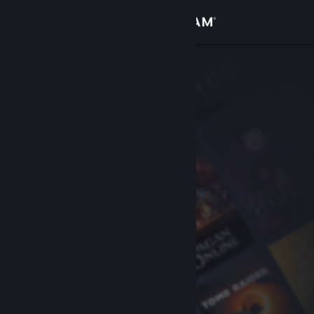
Войти
Магазин
Сообщество
Информация
Поддержка
Изменить язык
Скачать мобильное приложение Steam
Полная версия