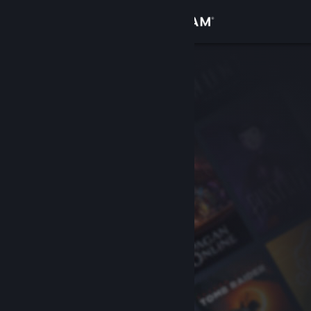
Войти
Магазин
Сообщество
Информация
Поддержка
Изменить язык
Скачать мобильное приложение Steam
Полная версия