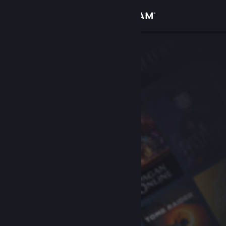
Войти
Магазин
Сообщество
Информация
Поддержка
Изменить язык
Скачать мобильное приложение Steam
Полная версия