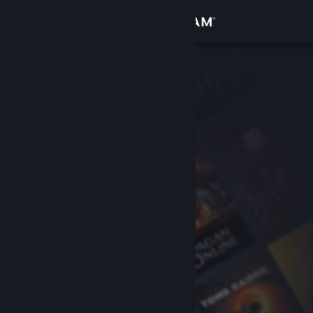
Войти
Магазин
Сообщество
Информация
Поддержка
Изменить язык
Скачать мобильное приложение Steam
Полная версия