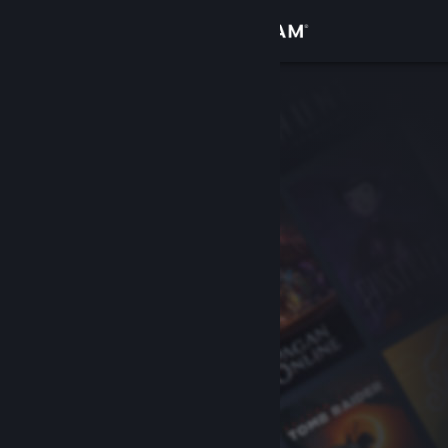
Войти
Магазин
Сообщество
Информация
Поддержка
Изменить язык
Скачать мобильное приложение Steam
Полная версия