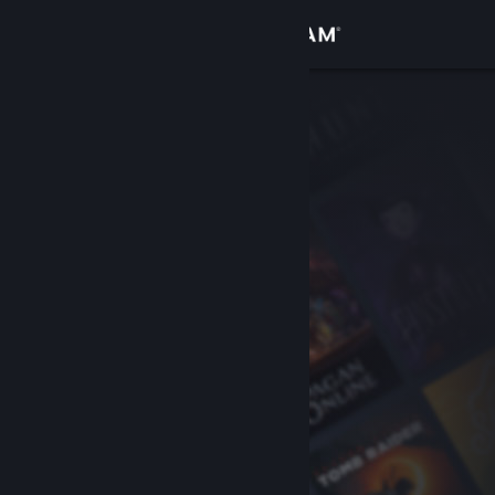
Войти
Магазин
Сообщество
Информация
Поддержка
Изменить язык
Скачать мобильное приложение Steam
Полная версия