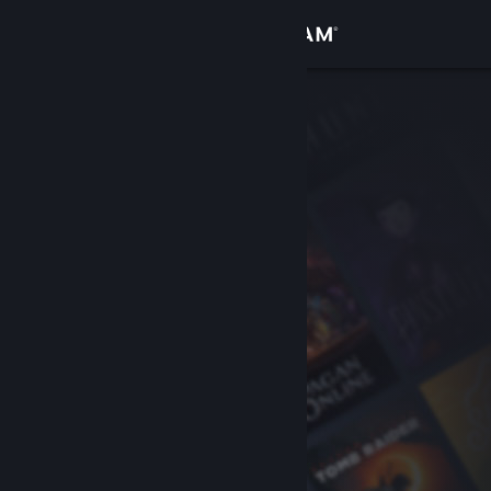
Войти
Магазин
Сообщество
Информация
Поддержка
Изменить язык
Скачать мобильное приложение Steam
Полная версия