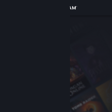
Войти
Магазин
Сообщество
Информация
Поддержка
Изменить язык
Скачать мобильное приложение Steam
Полная версия