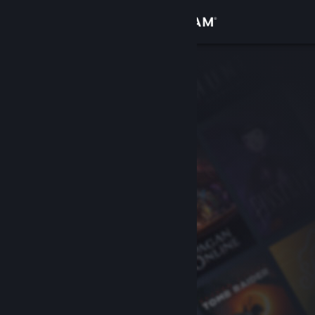
Войти
Магазин
Сообщество
Информация
Поддержка
Изменить язык
Скачать мобильное приложение Steam
Полная версия