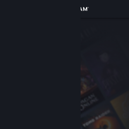
Войти
Магазин
Сообщество
Информация
Поддержка
Изменить язык
Скачать мобильное приложение Steam
Полная версия