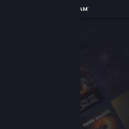
Войти
Магазин
Сообщество
Информация
Поддержка
Изменить язык
Скачать мобильное приложение Steam
Полная версия