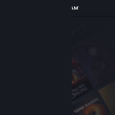
Войти
Магазин
Сообщество
Информация
Поддержка
Изменить язык
Скачать мобильное приложение Steam
Полная версия