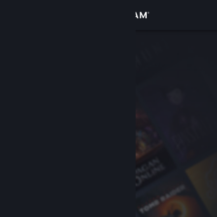
Войти
Магазин
Сообщество
Информация
Поддержка
Изменить язык
Скачать мобильное приложение Steam
Полная версия