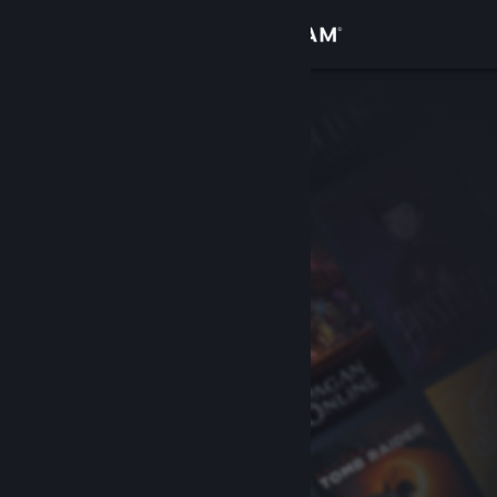
Войти
Магазин
Сообщество
Информация
Поддержка
Изменить язык
Скачать мобильное приложение Steam
Полная версия