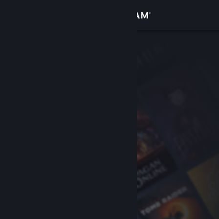
Войти
Магазин
Сообщество
Информация
Поддержка
Изменить язык
Скачать мобильное приложение Steam
Полная версия