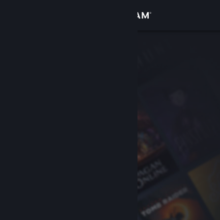
Войти
Магазин
Сообщество
Информация
Поддержка
Изменить язык
Скачать мобильное приложение Steam
Полная версия