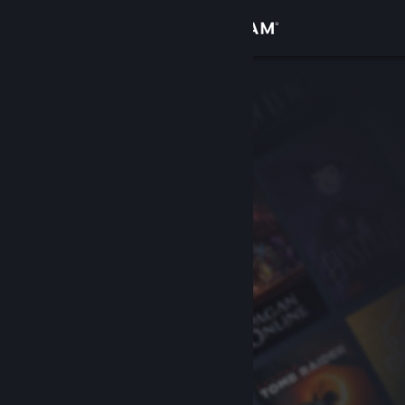
Войти
Магазин
Сообщество
Информация
Поддержка
Изменить язык
Скачать мобильное приложение Steam
Полная версия