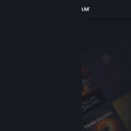
Войти
Магазин
Сообщество
Информация
Поддержка
Изменить язык
Скачать мобильное приложение Steam
Полная версия