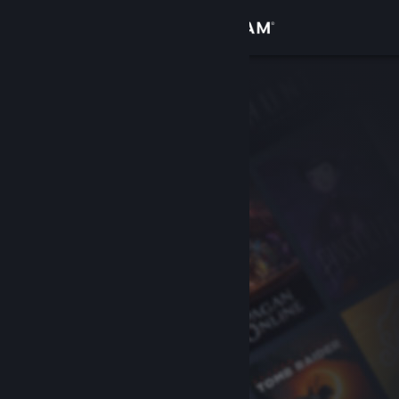
Войти
Магазин
Сообщество
Информация
Поддержка
Изменить язык
Скачать мобильное приложение Steam
Полная версия