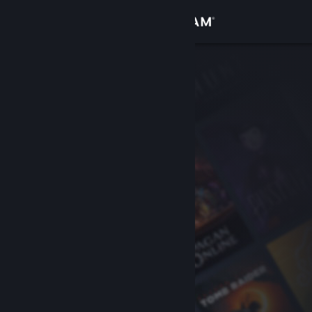
Войти
Магазин
Сообщество
Информация
Поддержка
Изменить язык
Скачать мобильное приложение Steam
Полная версия