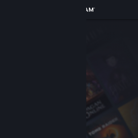
Войти
Магазин
Сообщество
Информация
Поддержка
Изменить язык
Скачать мобильное приложение Steam
Полная версия