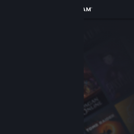
Войти
Магазин
Сообщество
Информация
Поддержка
Изменить язык
Скачать мобильное приложение Steam
Полная версия