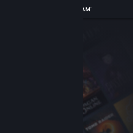
Войти
Магазин
Сообщество
Информация
Поддержка
Изменить язык
Скачать мобильное приложение Steam
Полная версия