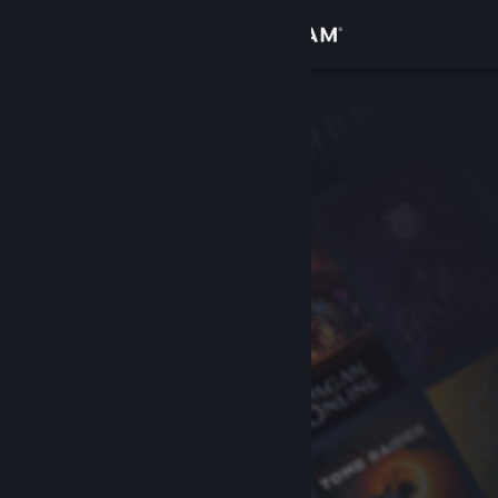
Войти
Магазин
Сообщество
Информация
Поддержка
Изменить язык
Скачать мобильное приложение Steam
Полная версия