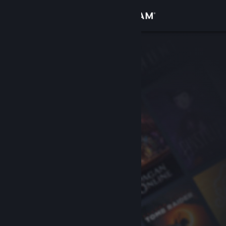
Войти
Магазин
Сообщество
Информация
Поддержка
Изменить язык
Скачать мобильное приложение Steam
Полная версия