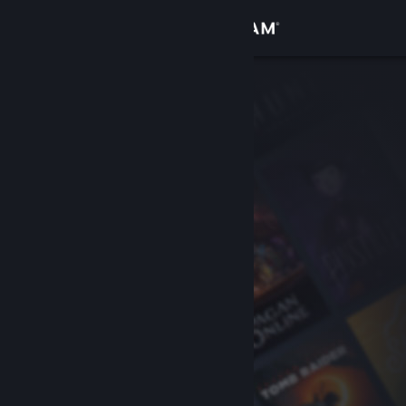
Войти
Магазин
Сообщество
Информация
Поддержка
Изменить язык
Скачать мобильное приложение Steam
Полная версия