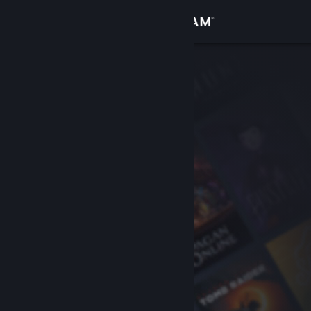
Войти
Магазин
Сообщество
Информация
Поддержка
Изменить язык
Скачать мобильное приложение Steam
Полная версия