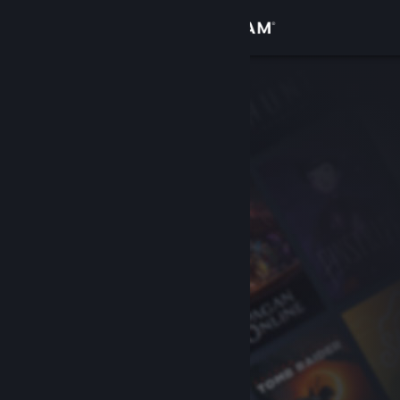
Войти
Магазин
Сообщество
Информация
Поддержка
Изменить язык
Скачать мобильное приложение Steam
Полная версия