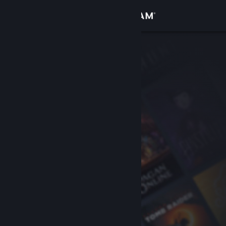
Войти
Магазин
Сообщество
Информация
Поддержка
Изменить язык
Скачать мобильное приложение Steam
Полная версия