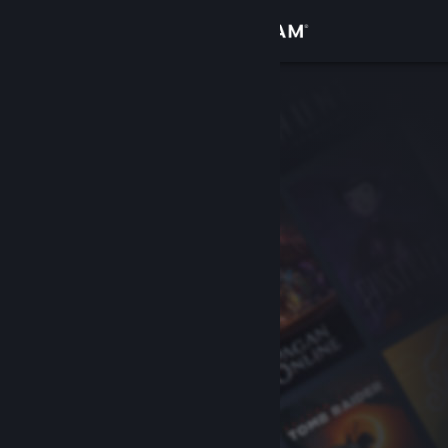
Войти
Магазин
Сообщество
Информация
Поддержка
Изменить язык
Скачать мобильное приложение Steam
Полная версия