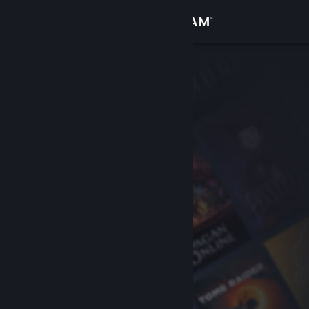
Войти
Магазин
Сообщество
Информация
Поддержка
Изменить язык
Скачать мобильное приложение Steam
Полная версия