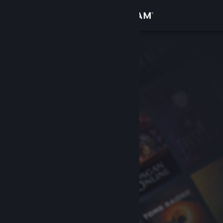
Войти
Магазин
Сообщество
Информация
Поддержка
Изменить язык
Скачать мобильное приложение Steam
Полная версия