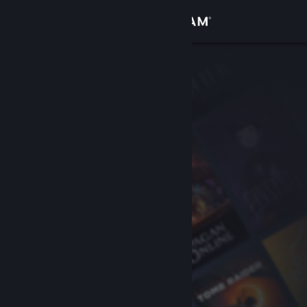
Войти
Магазин
Сообщество
Информация
Поддержка
Изменить язык
Скачать мобильное приложение Steam
Полная версия