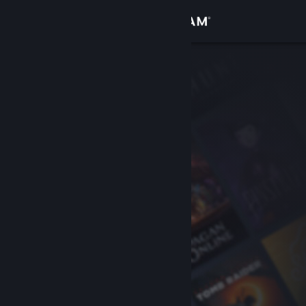
Войти
Магазин
Сообщество
Информация
Поддержка
Изменить язык
Скачать мобильное приложение Steam
Полная версия