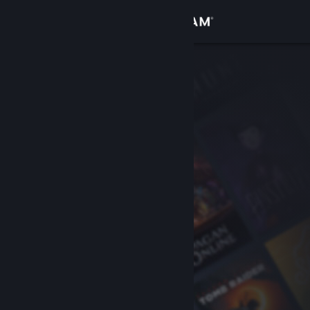
Войти
Магазин
Сообщество
Информация
Поддержка
Изменить язык
Скачать мобильное приложение Steam
Полная версия