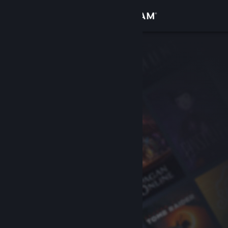
Войти
Магазин
Сообщество
Информация
Поддержка
Изменить язык
Скачать мобильное приложение Steam
Полная версия