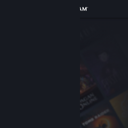
Войти
Магазин
Сообщество
Информация
Поддержка
Изменить язык
Скачать мобильное приложение Steam
Полная версия