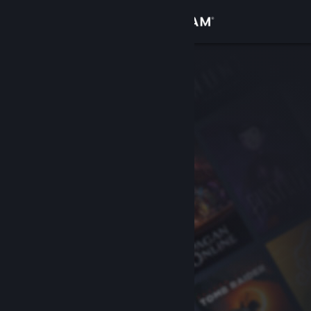
Войти
Магазин
Сообщество
Информация
Поддержка
Изменить язык
Скачать мобильное приложение Steam
Полная версия