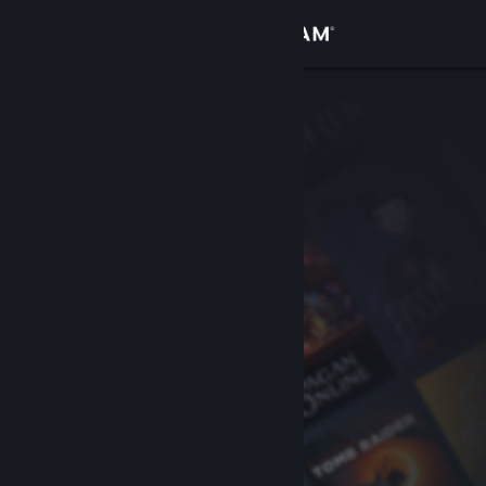
Войти
Магазин
Сообщество
Информация
Поддержка
Изменить язык
Скачать мобильное приложение Steam
Полная версия