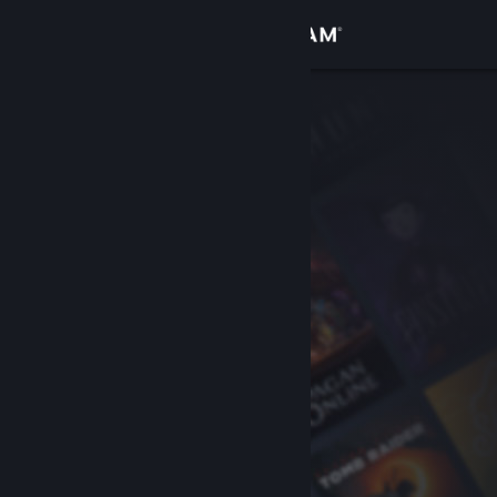
Войти
Магазин
Сообщество
Информация
Поддержка
Изменить язык
Скачать мобильное приложение Steam
Полная версия