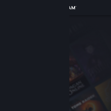
Войти
Магазин
Сообщество
Информация
Поддержка
Изменить язык
Скачать мобильное приложение Steam
Полная версия