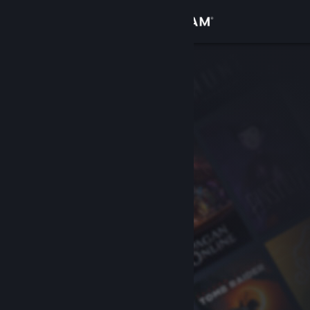
Войти
Магазин
Сообщество
Информация
Поддержка
Изменить язык
Скачать мобильное приложение Steam
Полная версия