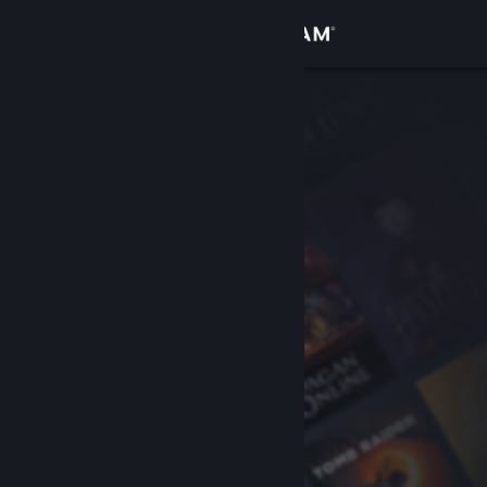
Войти
Магазин
Сообщество
Информация
Поддержка
Изменить язык
Скачать мобильное приложение Steam
Полная версия