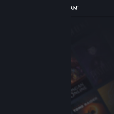
Войти
Магазин
Сообщество
Информация
Поддержка
Изменить язык
Скачать мобильное приложение Steam
Полная версия