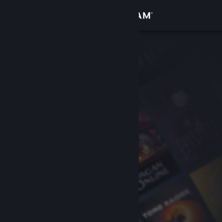
Войти
Магазин
Сообщество
Информация
Поддержка
Изменить язык
Скачать мобильное приложение Steam
Полная версия