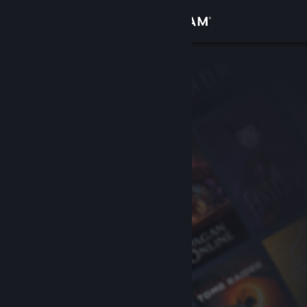
Войти
Магазин
Сообщество
Информация
Поддержка
Изменить язык
Скачать мобильное приложение Steam
Полная версия