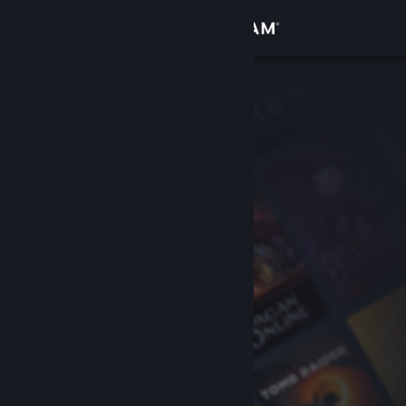
Войти
Магазин
Сообщество
Информация
Поддержка
Изменить язык
Скачать мобильное приложение Steam
Полная версия