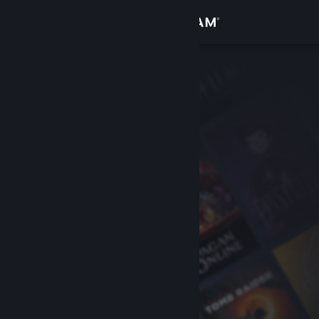
Войти
Магазин
Сообщество
Информация
Поддержка
Изменить язык
Скачать мобильное приложение Steam
Полная версия